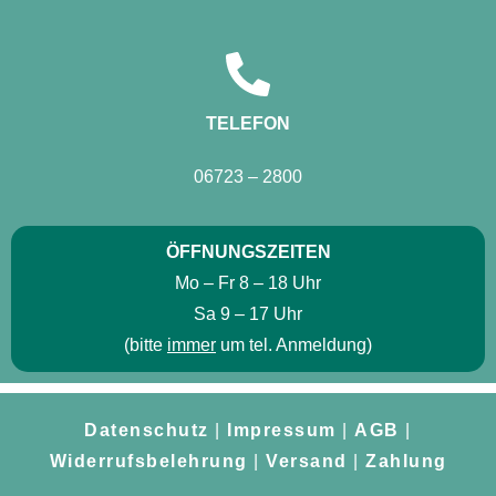
TELEFON
06723 – 2800
ÖFFNUNGSZEITEN
Mo – Fr 8 – 18 Uhr
Sa 9 – 17 Uhr
(bitte
immer
um tel. Anmeldung)
Datenschutz
|
Impressum
|
AGB
|
Widerrufsbelehrung
|
Versand
|
Zahlung